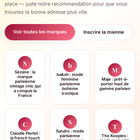
place — juste notre recommandation pour que vous
trouviez la bonne adresse plus vite.
Voir toutes les marques
Inscrire la mienne
S
b
M
Sézane : la
ba&sh : mode
marque
féminine
Maje : prêt-à-
parisienne
parisienne
porter haut de
vintage chic qui
bohème
gamme parisien
a conquis la
iconique
France
S
C
T
Sandro : mode
Claudie Pierlot :
parisienne
The Kooples :
la french touch