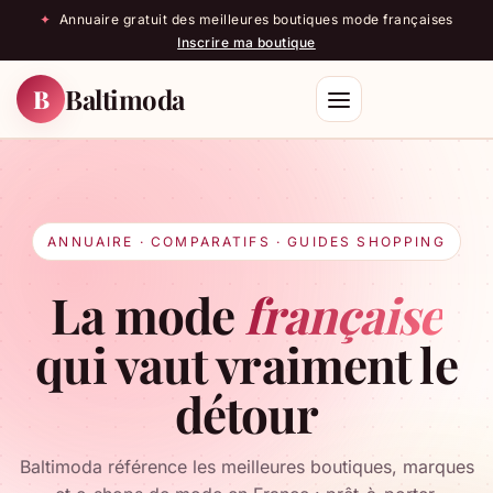
✦
Annuaire gratuit des meilleures boutiques mode françaises
Inscrire ma boutique
Baltimoda
B
Rechercher
ANNUAIRE · COMPARATIFS · GUIDES SHOPPING
La mode
française
qui vaut vraiment le
détour
Baltimoda référence les meilleures boutiques, marques