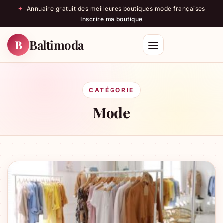
✦
Annuaire gratuit des meilleures boutiques mode françaises
Inscrire ma boutique
Baltimoda
B
Rechercher
CATÉGORIE
Mode