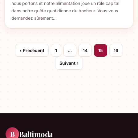
nous portons et notre alimentation joue un rôle capital
dans notre quête quotidienne du bonheur. Vous vous
demandez sûrement…
Pagination
‹ Précédent
1
…
14
15
16
des
publications
Suivant ›
Baltimoda
B