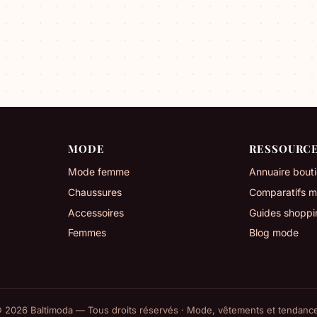
MODE
RESSOURC
Mode femme
Annuaire bout
Chaussures
Comparatifs 
Accessoires
Guides shoppi
Femmes
Blog mode
 2026 Baltimoda — Tous droits réservés · Mode, vêtements et tendanc