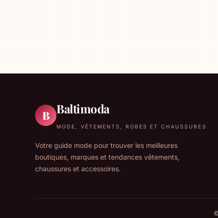
Baltimoda
B
MODE, VÊTEMENTS, ROBES ET CHAUSSURES
Votre guide mode pour trouver les meilleures
boutiques, marques et tendances vêtements,
chaussures et accessoires.
©