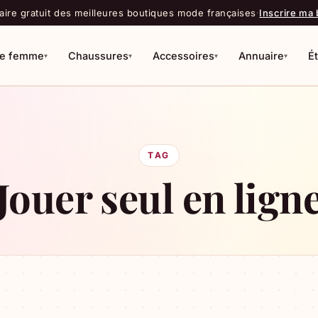
ire gratuit des meilleures boutiques mode françaises
·
Inscrire ma
e femme
Chaussures
Accessoires
Annuaire
É
▾
▾
▾
▾
R
TAG
Jouer seul en lign