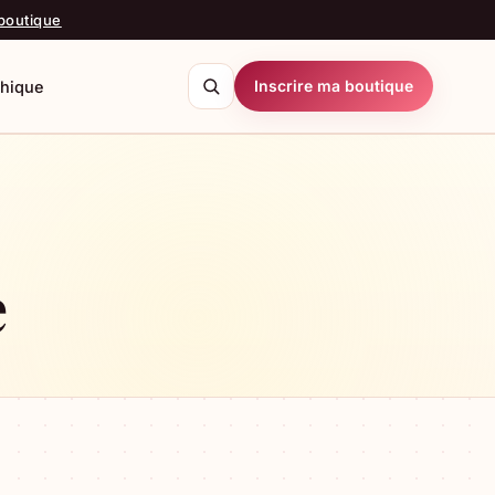
 boutique
Inscrire ma boutique
thique
echercher
e