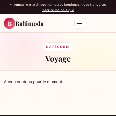
✦
Annuaire gratuit des meilleures boutiques mode françaises
Inscrire ma boutique
Baltimoda
B
Rechercher
CATÉGORIE
Voyage
Aucun contenu pour le moment.