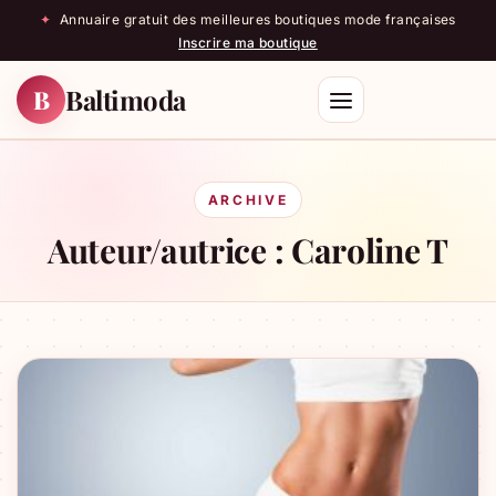
✦
Annuaire gratuit des meilleures boutiques mode françaises
Inscrire ma boutique
Baltimoda
B
Rechercher
ARCHIVE
Auteur/autrice :
Caroline T