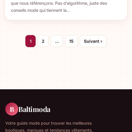
que nous référençons. Pas d’algorithme, juste des
conseils mode qui tiennent la…
Pagination
1
2
…
15
Suivant ›
des
publications
Baltimoda
B
Votre guide mode pour trouver les meilleures
boutiques, marques et tendances vêtements,