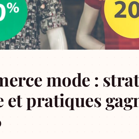
erce mode : strat
e et pratiques gag
6