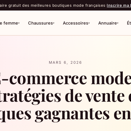
ire gratuit des meilleures boutiques mode françaises
·
Inscrire ma
e femme
Chaussures
Accessoires
Annuaire
É
▾
▾
▾
▾
R
MARS 6, 2026
-commerce mode
tratégies de vente 
ques gagnantes e