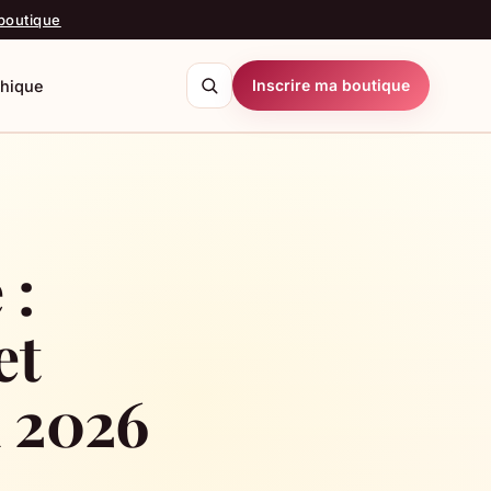
 boutique
Inscrire ma boutique
thique
echercher
 :
et
n 2026