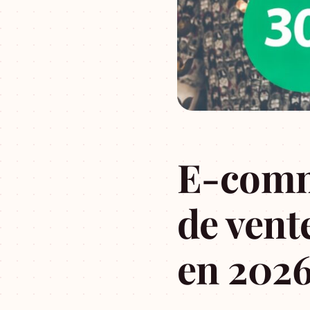
E-comm
de vent
en 202