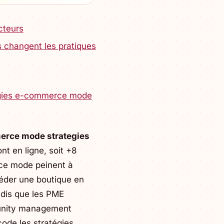
cteurs
 changent les pratiques
tégies e-commerce mode
merce mode strategies
t en ligne, soit +8
ce mode peinent à
séder une boutique en
ndis que les PME
munity management
écode les stratégies