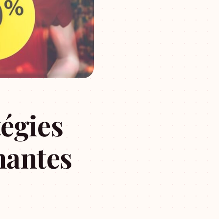
égies
nantes