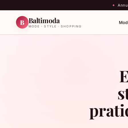
✦
Annua
Baltimoda
B
Mod
MODE · STYLE · SHOPPING
E
s
prati