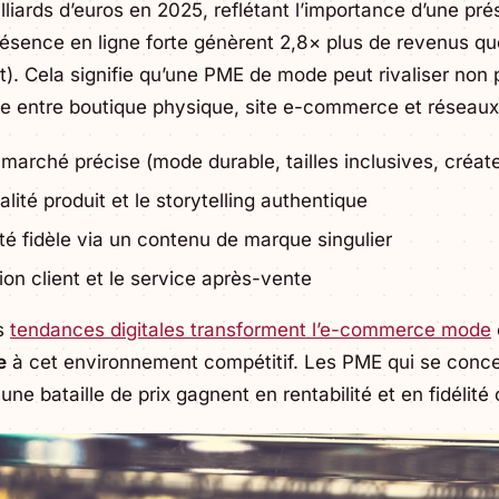
liards d’euros en 2025, reflétant l’importance d’une p
ésence en ligne forte génèrent 2,8× plus de revenus qu
. Cela signifie qu’une PME de mode peut rivaliser non pa
nte entre boutique physique, site e-commerce et réseaux
 marché précise (mode durable, tailles inclusives, créat
alité produit et le storytelling authentique
 fidèle via un contenu de marque singulier
tion client et le service après-vente
s
tendances digitales transforment l’e-commerce mode
e
à cet environnement compétitif. Les PME qui se concen
ne bataille de prix gagnent en rentabilité et en fidélité c