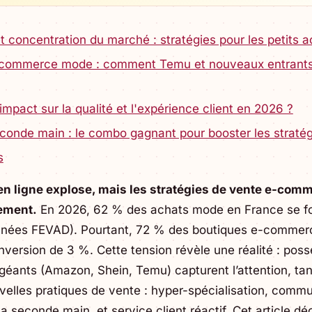
oncentration du marché : stratégies pour les petits a
e-commerce mode : comment Temu et nouveaux entrants
impact sur la qualité et l'expérience client en 2026 ?
seconde main : le combo gagnant pour booster les stra
s
n ligne explose, mais les stratégies de vente e-com
lement.
En 2026, 62 % des achats mode en France se fon
onnées FEVAD). Pourtant, 72 % des boutiques e-commer
version de 3 %. Cette tension révèle une réalité : pos
s géants (Amazon, Shein, Temu) capturent l’attention, ta
uvelles pratiques de vente : hyper-spécialisation, com
 la seconde main, et service client réactif. Cet article d