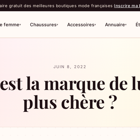
ire gratuit des meilleures boutiques mode françaises
·
Inscrire ma
e femme
Chaussures
Accessoires
Annuaire
É
▾
▾
▾
▾
R
JUIN 8, 2022
est la marque de l
plus chère ?