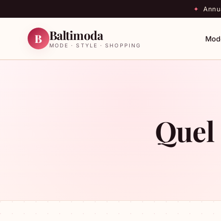
✦
Annua
Baltimoda
B
Mod
MODE · STYLE · SHOPPING
Quel 