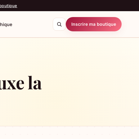
 boutique
Inscrire ma boutique
thique
echercher
uxe la