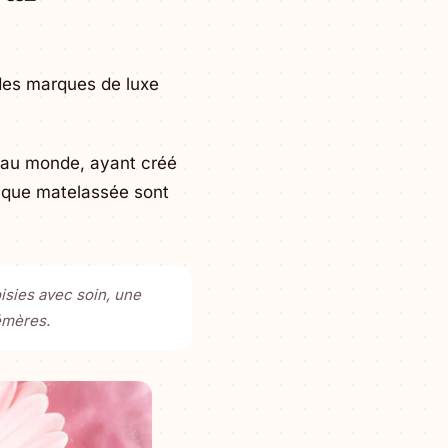
 des marques de luxe
s au monde, ayant créé
tique matelassée sont
sies avec soin, une
émères.