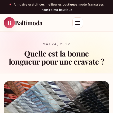
✦
Annuaire gratuit des meilleures boutiques mode françaises
Inscrire ma boutique
Baltimoda
B
Rechercher
MAI 24, 2022
Quelle est la bonne
longueur pour une cravate ?