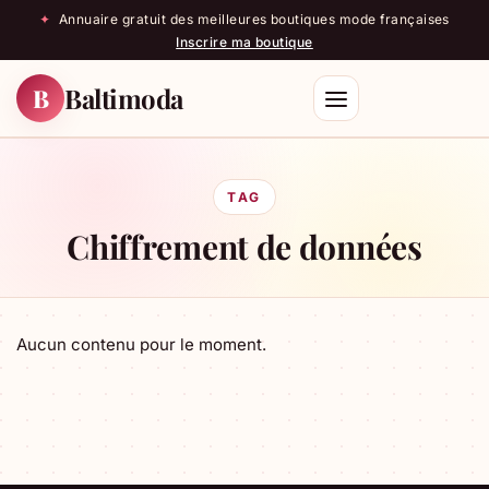
✦
Annuaire gratuit des meilleures boutiques mode françaises
Inscrire ma boutique
Baltimoda
B
Rechercher
TAG
Chiffrement de données
Aucun contenu pour le moment.