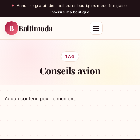
✦
Annuaire gratuit des meilleures boutiques mode françaises
Inscrire ma boutique
Baltimoda
B
Rechercher
TAG
Conseils avion
Aucun contenu pour le moment.