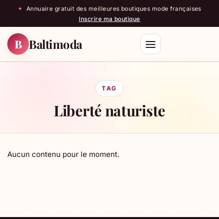
✦
Annuaire gratuit des meilleures boutiques mode françaises
Inscrire ma boutique
Baltimoda
B
Rechercher
TAG
Liberté naturiste
Aucun contenu pour le moment.