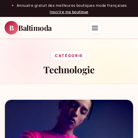
✦
Annuaire gratuit des meilleures boutiques mode françaises
Inscrire ma boutique
Baltimoda
B
Rechercher
CATÉGORIE
Technologie