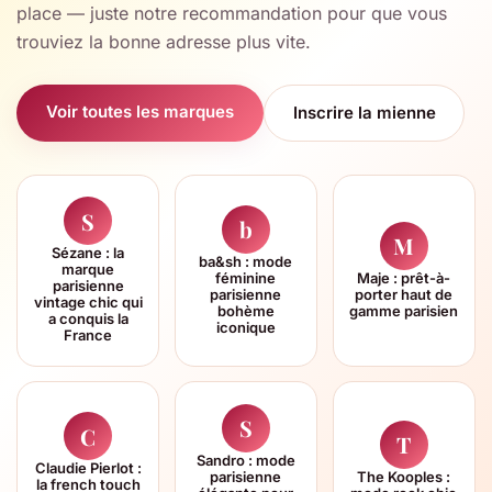
place — juste notre recommandation pour que vous
trouviez la bonne adresse plus vite.
Voir toutes les marques
Inscrire la mienne
S
b
M
Sézane : la
ba&sh : mode
marque
féminine
Maje : prêt-à-
parisienne
parisienne
porter haut de
vintage chic qui
bohème
gamme parisien
a conquis la
iconique
France
S
C
T
Sandro : mode
Claudie Pierlot :
parisienne
The Kooples :
la french touch