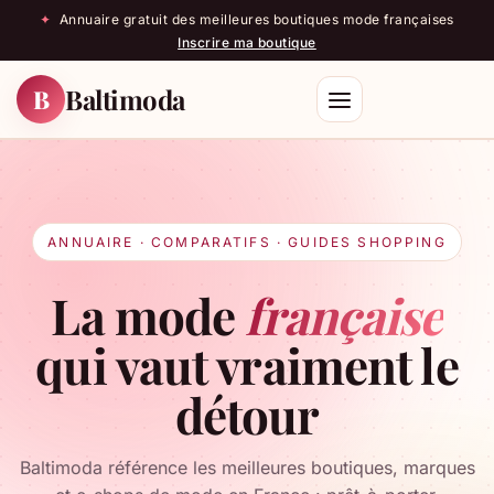
✦
Annuaire gratuit des meilleures boutiques mode françaises
Inscrire ma boutique
Baltimoda
B
Rechercher
ANNUAIRE · COMPARATIFS · GUIDES SHOPPING
La mode
française
qui vaut vraiment le
détour
Baltimoda référence les meilleures boutiques, marques